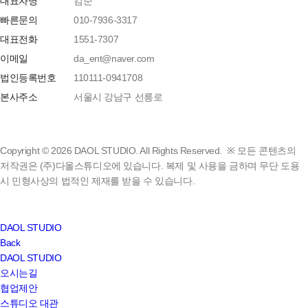
대표자명
김준
1. 개인정보 열람요구
빠른문의
010-7936-3317
2. 개인정보에 오류 등이 있을 경우 정정 요구
대표전화
1551-7307
3. 삭제요구
4. 처리정지 요구
이메일
da_ent@naver.com
법인등록번호
110111-0941708
6. 처리하는 개인정보 항목
본사주소
서울시 강남구 선릉로
- 다올스튜디오는 다음의 개인정보 항목을 처리하고
있습니다.
- 성명, 전화번호, 휴대전화번호, 이메일 주소, 그 외 개인이
직접 입력한 내용
Copyright © 2026 DAOL STUDIO. All Rights Reserved. ※ 모든 콘텐츠의
저작권은 (주)다올스튜디오에 있습니다. 복제 및 사용을 금하며 무단 도용
7. 개인정보의 파기
시 민형사상의 법적인 제재를 받을 수 있습니다.
① 다올스튜디오는 개인정보 보유기간의 경과, 처리목적
달성 등 개인정보가 불필요하게 되었을 때에는 지체없이
해당 개인정보를 파기합니다.
Close
DAOL STUDIO
② 다올스튜디오는 다음의 방법으로 개인정보를
Menu
Back
파기합니다.
DAOL STUDIO
- 전자적 파일 : 파일 삭제 및 디스크 등 저장매체 포맷
오시는길
- 수기(手記) 문서 : 분쇄하거나 소각
협업제안
스튜디오 대관