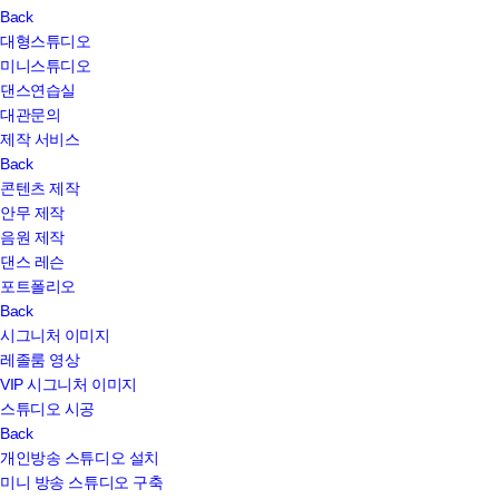
8. 개인정보 자동 수집 장치의 설치·운영 및 거부에 관한
Back
사항
대형스튜디오
① 다올스튜디오는이용자에게 개별적인 맞춤서비스를
미니스튜디오
제공하기 위해 이용정보를 저장하고 수시로 불러오는 '쿠기
댄스연습실
(cookie)'를 사용합니다.
대관문의
② 쿠키는 웹사이트를 운영하는데 이용되는 서버(http)가
제작 서비스
이용자의 컴퓨터 브라우저에게 보내는 소량의 정보이며
Back
이용자들의 PC 컴퓨터내의 하드디스크에 저장되기도
콘텐츠 제작
합니다.
안무 제작
가. 쿠키의 사용목적: 이용자가 방문한 각 서비스와 웹
음원 제작
사이트들에 대한 방문 및 이용형태, 인기 검색어, 보안접속
댄스 레슨
여부, 등을 파악하여 이용자에게 최적화된 정보 제공을
포트폴리오
위해 사용됩니다.
Back
나. 쿠키의 설치·운영 및 거부 : 웹브라우저 상단의 도구>
시그니처 이미지
인터넷 옵션>개인정보 메뉴의 옵션 설정을 통해 쿠키
레졸룸 영상
저장을 거부 할 수 있습니다.
VIP 시그니처 이미지
다. 쿠키 저장을 거부할 경우 맞춤형 서비스 이용에
스튜디오 시공
어려움이 발생할 수 있습니다.
Back
개인방송 스튜디오 설치
9. 개인정보 보호책임자
미니 방송 스튜디오 구축
- 다올스튜디오는 개인정보 처리에 관한 업무를 총괄해서