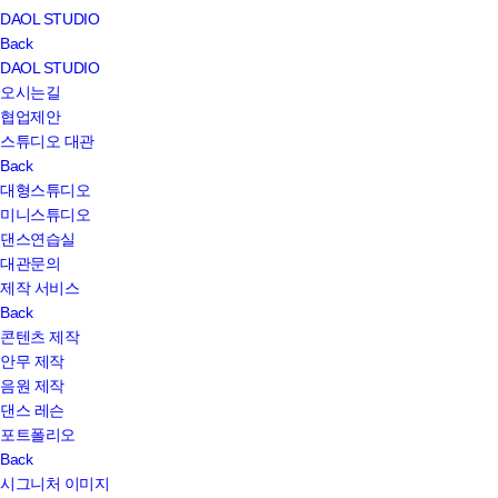
Close
DAOL STUDIO
Menu
Back
DAOL STUDIO
오시는길
협업제안
스튜디오 대관
Back
대형스튜디오
미니스튜디오
댄스연습실
대관문의
제작 서비스
Back
콘텐츠 제작
안무 제작
음원 제작
댄스 레슨
포트폴리오
Back
시그니처 이미지